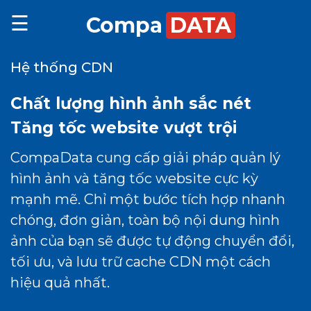
☰
Compa
DATA
Hệ thống CDN
Biểu
Demo
Chất lượng hình ảnh sắc nét
phí
Blog
Tăng tốc website vượt trội
xử
Đăng
CompaData cung cấp giải pháp quản lý
Đăng
hình ảnh và tăng tốc website cực kỳ
lý
nhập
Liên
mạnh mẽ.
Chỉ một bước tích hợp nhanh
ký
chóng, đơn giản, toàn bộ nội dung hình
hình
ảnh của bạn sẽ được tự động chuyển đổi,
hệ
tối ưu,
và lưu trữ cache CDN một cách
hiệu quả nhất.